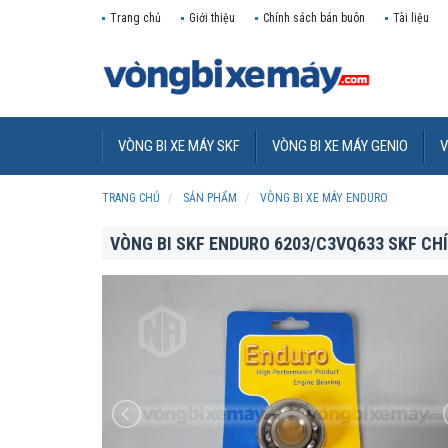
Trang chủ
Giới thiệu
Chính sách bán buôn
Tài liệu
VÒNG BI XE MÁY SKF
VÒNG BI XE MÁY GENIO
V
TRANG CHỦ
SẢN PHẨM
VÒNG BI XE MÁY ENDURO
VÒNG BI SKF ENDURO 6203/C3VQ633 SKF CH