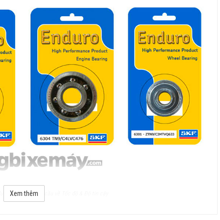
Xem thêm
uro - Đáp ứng nhu cầu về Tốc độ & Độ tin cậy
, do đó, giảm được lực ly tâm và độ ma sát, cho khả năng làm việc với tốc
 các viên bi gốm ít bị mài mòn bởi dị vật và bụi bẩn, giảm thiểu tối đa độ