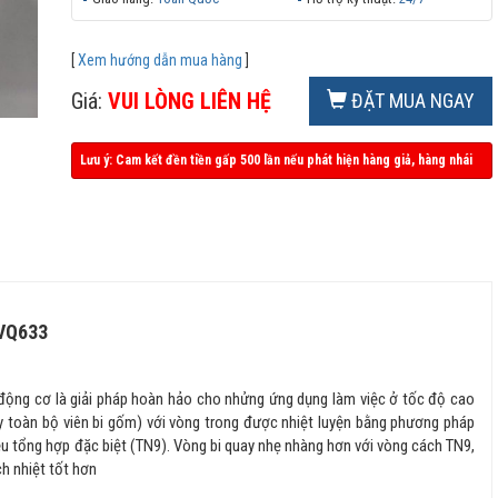
[
Xem hướng dẫn mua hàng
]
Giá:
VUI LÒNG LIÊN HỆ
ĐẶT MUA NGAY
Lưu ý: Cam kết đền tiền gấp 500 lần nếu phát hiện hàng giả, hàng nhái
VQ633
động cơ là giải pháp hoàn hảo cho nhửng ứng dụng làm việc ở tốc độ cao
y toàn bộ viên bi gốm) với vòng trong được nhiệt luyện bằng phương pháp
ệu tổng hợp đặc biệt (TN9). Vòng bi quay nhẹ nhàng hơn với vòng cách TN9,
h nhiệt tốt hơn