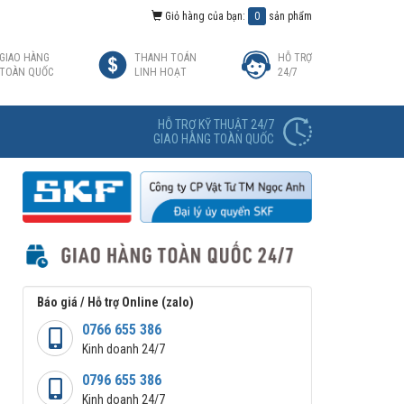
Giỏ hàng của bạn:
0
sản phẩm
GIAO HÀNG
THANH TOÁN
HỖ TRỢ
TOÀN QUỐC
LINH HOẠT
24/7
HỖ TRỢ KỸ THUẬT 24/7
GIAO HÀNG TOÀN QUỐC
Báo giá / Hỗ trợ Online (zalo)
0766 655 386
Kinh doanh 24/7
0796 655 386
Kinh doanh 24/7