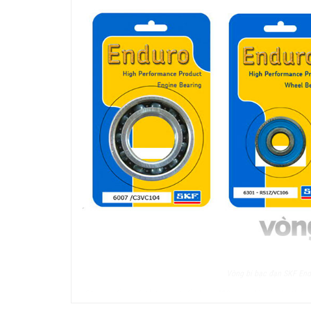
Vòng bi bạc đạn SKF End
Viên bi gốm có tỷ trọng thấp hơn 40% so với viên bi thép
độ cao hơn và phát nhiệt ít hơn. Có độ cứng cao hơn thép,