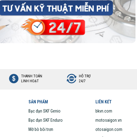
òng cách TN9, và vòng trong có độ cứng cao HN3.
hợp với những ứng dụng làm việc ở tốc độ vòng quay cao, để bù trừ cho độ
độ cao.
y đủ cho đến hết tuổi thọ làm việc.
vào
THANH TOÁN
HỖ TRỢ
LINH HOẠT
24/7
SẢN PHẨM
LIÊN KẾT
Bạc đạn SKF Genio
bkvn.com
Bạc đạn SKF Enduro
motosaigon.vn
Mỡ bò bôi trơn
otosaigon.com