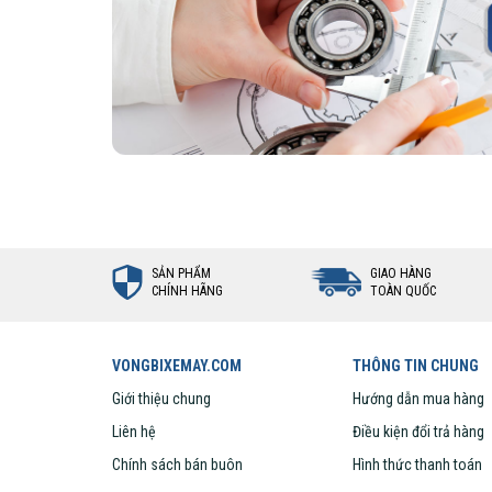
Các thành phần: Viên bi gốm, v
Ghi chú : Các vòng bi này có khe hở hướng kính C4, phù 
dãn nở của các linh kiện của vòng bi khi làm việc ở nhiệt 
Các tính năng của phớt và nắp chặn:
Giúp giữ mỡ bên trong để vòng bi được bôi trơn đầ
Giúp cho bề mặt các rãnh lăn không bị bụi bẩn lọt 
Ứng dụng của vòng bi bạc đạn SKF Enduro
SẢN PHẨM
GIAO HÀNG
CHÍNH HÃNG
TOÀN QUỐC
VONGBIXEMAY.COM
THÔNG TIN CHUNG
Giới thiệu chung
Hướng dẫn mua hàng
Liên hệ
Điều kiện đổi trả hàng
Chính sách bán buôn
Hình thức thanh toán