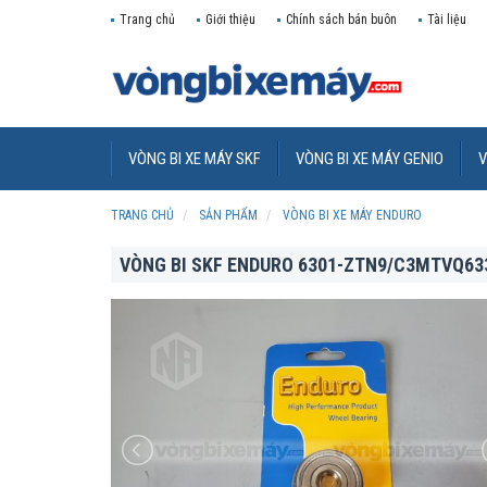
Trang chủ
Giới thiệu
Chính sách bán buôn
Tài liệu
VÒNG BI XE MÁY SKF
VÒNG BI XE MÁY GENIO
V
TRANG CHỦ
SẢN PHẨM
VÒNG BI XE MÁY ENDURO
VÒNG BI SKF ENDURO 6301-ZTN9/C3MTVQ63