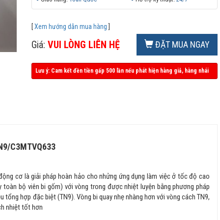
[
Xem hướng dẫn mua hàng
]
Giá:
VUI LÒNG LIÊN HỆ
ĐẶT MUA NGAY
Lưu ý: Cam kết đền tiền gấp 500 lần nếu phát hiện hàng giả, hàng nhái
N9/C3MTVQ633
động cơ là giải pháp hoàn hảo cho nhửng ứng dụng làm việc ở tốc độ cao
y toàn bộ viên bi gốm) với vòng trong được nhiệt luyện bằng phương pháp
ệu tổng hợp đặc biệt (TN9). Vòng bi quay nhẹ nhàng hơn với vòng cách TN9,
h nhiệt tốt hơn