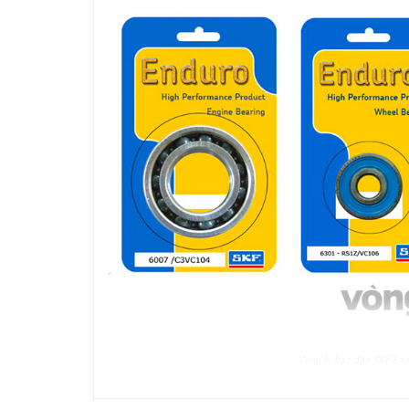
Vòng bi bạc đạn SKF End
Viên bi gốm có tỷ trọng thấp hơn 40% so với viên bi thép
độ cao hơn và phát nhiệt ít hơn. Có độ cứng cao hơn thép,