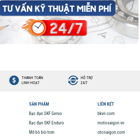
òng cách TN9, và vòng trong có độ cứng cao HN3.
hợp với những ứng dụng làm việc ở tốc độ vòng quay cao, để bù trừ cho độ
độ cao.
y đủ cho đến hết tuổi thọ làm việc.
vào
THANH TOÁN
HỖ TRỢ
LINH HOẠT
24/7
SẢN PHẨM
LIÊN KẾT
Bạc đạn SKF Genio
bkvn.com
Bạc đạn SKF Enduro
motosaigon.vn
Mỡ bò bôi trơn
otosaigon.com