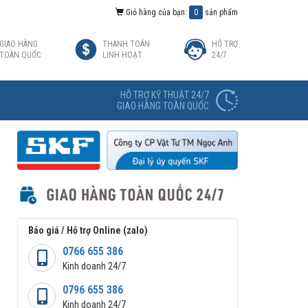
Giỏ hàng của bạn:
0
sản phẩm
GIAO HÀNG
THANH TOÁN
HỖ TRỢ
TOÀN QUỐC
LINH HOẠT
24/7
HỖ TRỢ KỸ THUẬT 24/7
GIAO HÀNG TOÀN QUỐC
Báo giá / Hỗ trợ Online (zalo)
0766 655 386
Kinh doanh 24/7
0796 655 386
Kinh doanh 24/7