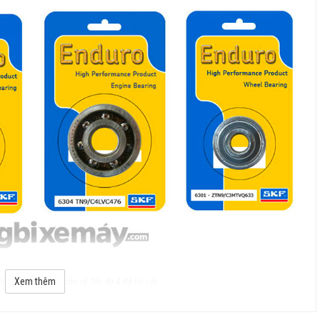
Xem thêm
uro - Đáp ứng nhu cầu về Tốc độ & Độ tin cậy
, do đó, giảm được lực ly tâm và độ ma sát, cho khả năng làm việc với tốc
 các viên bi gốm ít bị mài mòn bởi dị vật và bụi bẩn, giảm thiểu tối đa độ