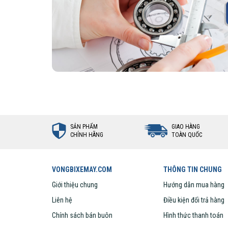
Các thành phần: Viên bi gốm, v
Ghi chú : Các vòng bi này có khe hở hướng kính C4, phù 
dãn nở của các linh kiện của vòng bi khi làm việc ở nhiệt 
Các tính năng của phớt và nắp chặn:
Giúp giữ mỡ bên trong để vòng bi được bôi trơn đầ
Giúp cho bề mặt các rãnh lăn không bị bụi bẩn lọt 
Ứng dụng của vòng bi bạc đạn SKF Enduro
SẢN PHẨM
GIAO HÀNG
CHÍNH HÃNG
TOÀN QUỐC
VONGBIXEMAY.COM
THÔNG TIN CHUNG
Giới thiệu chung
Hướng dẫn mua hàng
Liên hệ
Điều kiện đổi trả hàng
Chính sách bán buôn
Hình thức thanh toán