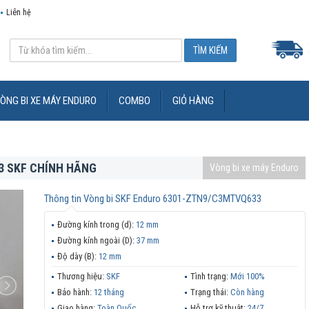
Liên hệ
ÒNG BI XE MÁY ENDURO
COMBO
GIỎ HÀNG
3 SKF CHÍNH HÃNG
Vòng bi xe máy Enduro
Thông tin
Vòng bi SKF Enduro 6301-ZTN9/C3MTVQ633
Đường kính trong (d):
12 mm
Đường kính ngoài (D):
37 mm
Độ dày (B):
12 mm
Thương hiệu:
SKF
Tình trạng:
Mới 100%
Bảo hành:
12 tháng
Trạng thái:
Còn hàng
Giao hàng:
Toàn Quốc
Hỗ trợ kỹ thuật:
24/7