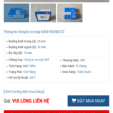
Thông tin
Vòng bi xe máy 6304/VU350/C3
Đường kính trong (d):
20 mm
Đường kính ngoài (D):
52 mm
Độ dày (B):
15 mm
Chủng loại:
Vòng bi xe máy SKF
Thương hiệu:
SKF
Tình trạng:
Mới 100%
Bảo hành:
12 tháng
Trạng thái:
Còn hàng
Giao hàng:
Toàn Quốc
Hỗ trợ kỹ thuật:
24/7
[
Xem hướng dẫn mua hàng
]
Giá:
VUI LÒNG LIÊN HỆ
ĐẶT MUA NGAY