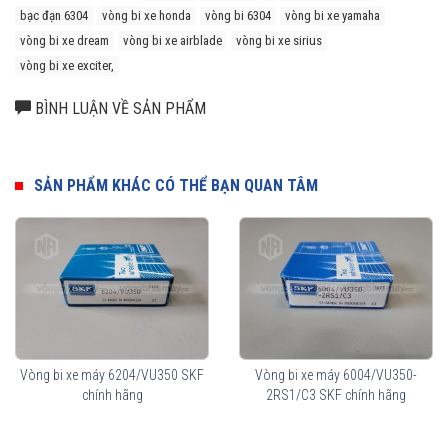
bạc đạn 6304
vòng bi xe honda
vòng bi 6304
vòng bi xe yamaha
vòng bi xe dream
vòng bi xe airblade
vòng bi xe sirius
vòng bi xe exciter,
BÌNH LUẬN VỀ SẢN PHẨM
SẢN PHẨM KHÁC CÓ THỂ BẠN QUAN TÂM
Vòng bi xe máy 6204/VU350 SKF
Vòng bi xe máy 6004/VU350-
chính hãng
2RS1/C3 SKF chính hãng