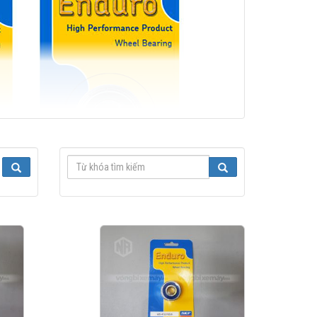
nhiệt ít hơn. Có độ cứng cao hơn thép, các viên bi gốm ít bị mài
hả năng làm việc cũng như độ tin cậy của ứng dụng Vòng trong có