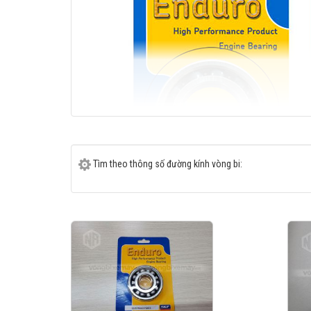
Tìm theo thông số đường kính vòng bi:
Viên bi gốm có tỷ trọng thấp hơn 40% so với viên bi thép, do đó
mòn bởi dị vật và bụi bẩn, giảm thiểu tối đa độ rung động, tăn