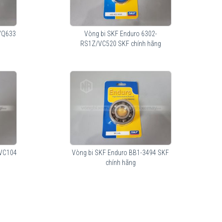
VQ633
Vòng bi SKF Enduro 6302-
RS1Z/VC520 SKF chính hãng
3VC104
Vòng bi SKF Enduro BB1-3494 SKF
chính hãng