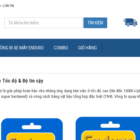
Liên hệ
ÒNG BI XE MÁY ENDURO
COMBO
GIỎ HÀNG
 Tốc độ & Độ tin cậy
 là giải pháp hoàn hảo cho nhửng ứng dụng làm việc ở tốc độ cao (lên đến 15000 v/ph
super hardened) và vòng cách bằng vật liệu tổng hợp đặc biệt (TN9). Vòng bi quay nh