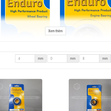
Xem thêm
mm
mm
mm
Vòng bi bạc đạn SKF Enduro - Đáp ứng nhu cầu về Tốc độ & Độ tin cậy
, giảm được lực ly tâm và độ ma sát, cho khả năng làm việc với tốc độ cao hơn và phát 
g độ cứng vững của vòng bi và ít bị biến dạng dưới tác động của tải trọng cao, tăng k