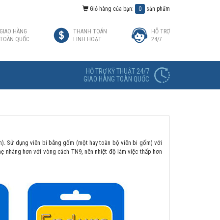
Giỏ hàng của bạn:
0
sản phẩm
GIAO HÀNG
THANH TOÁN
HỖ TRỢ
TOÀN QUỐC
LINH HOẠT
24/7
HỖ TRỢ KỸ THUẬT 24/7
GIAO HÀNG TOÀN QUỐC
). Sử dụng viên bi bằng gốm (một hay toàn bộ viên bi gốm) với
ẹ nhàng hơn với vòng cách TN9, nên nhiệt độ làm việc thấp hơn